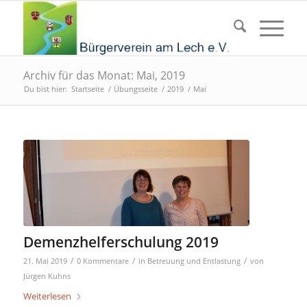
Archiv für das Monat: Mai, 2019
Du bist hier:
Startseite
/
Übungsseite
/
2019
/
Mai
Demenzhelferschulung 2019
/
/
/
21. Mai 2019
0 Kommentare
in
Betreuung und Entlastung
von
Jürgen Kuhns
Weiterlesen