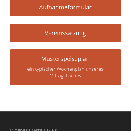
Aufnahmeformular
Vereinssatzung
Musterspeiseplan
ein typischer Wochenplan unseres
Mittagstisches
INTERESSANTE LINKS