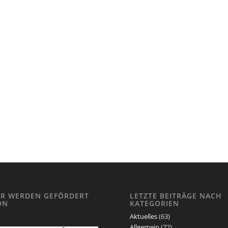
IR WERDEN GEFÖRDERT
LETZTE BEITRÄGE NACH
ON
KATEGORIEN
Aktuelles
(63)
Allgemein
(72)