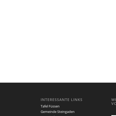
INTERESSANTE LINKS
W
V
Tafel Füssen
Gemeinde Steingaden