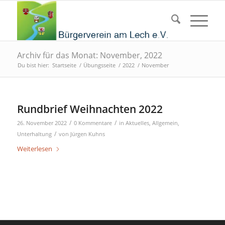
Archiv für das Monat: November, 2022
Du bist hier:
Startseite
/
Übungsseite
/
2022
/
November
Rundbrief Weihnachten 2022
/
/
26. November 2022
0 Kommentare
in
Aktuelles
,
Allgemein
,
/
Unterhaltung
von
Jürgen Kuhns
Weiterlesen