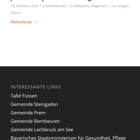
/
/
/
23. Oktober 2024
0 Kommentare
in
Aktuelles
,
Allgemein
von
Jürgen
Kuhns
Weiterlesen
INTERESSANTE LINKS
Tafel Füssen
Gemeinde Steingaden
Gemeinde Prem
Gemeinde Bernbeuren
Gemeinde Lechbruck am See
Bayerisches Staatsministerium für Gesundheit, Pflege