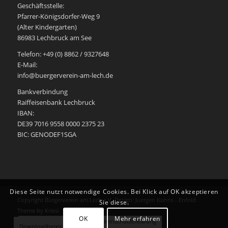
Geschäftsstelle:
Pfarrer-Königsdorfer-Weg 9
(Alter Kindergarten)
86983 Lechbruck am See
Telefon: +49 (0) 8862 / 9327648
E-Mail:
info@buergerverein-am-lech.de
Bankverbindung
Raiffeisenbank Lechbruck
IBAN:
DE39 7016 9558 0000 2375 23
BIC: GENODEF1SGA
Diese Seite nutzt notwendige Cookies. Bei Klick auf OK akzeptieren
Copyright Bürgerverein am Lech e.V. Design: Juergen Kuhns -
Enfold
Sie diese.
Theme by Kriesi
OK
Mehr erfahren
Impressum/Disclaimer
Datenschutzerklärung
Downloadbereich