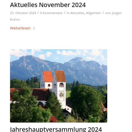
Aktuelles November 2024
/
/
/
23. Oktober 2024
0 Kommentare
in
Aktuelles
,
Allgemein
von
Jürgen
Kuhns
Weiterlesen
Jahreshauptversammlung 2024