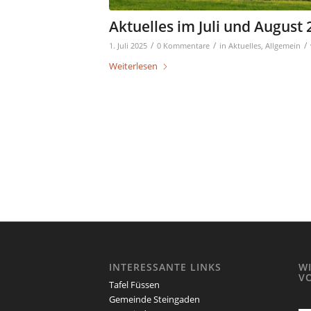
Aktuelles im Juli und August
/
/
/
1. Juli 2025
0 Kommentare
in
Aktuelles
,
Allgemein
Weiterlesen
INTERESSANTE LINKS
W
V
Tafel Füssen
Gemeinde Steingaden