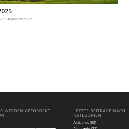
 2025
von
Thomas Warnken
IR WERDEN GEFÖRDERT
LETZTE BEITRÄGE NACH
ON
KATEGORIEN
Aktuelles
(63)
Allgemein
(72)