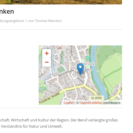
inken
/
ltungsangebote
von
Thomas Warnken
+
−
Leaflet
| ©
OpenStreetMap
contributors
haft, Wirtschaft und Kultur der Region. Der Beruf verlangte großes
s Verständnis für Natur und Umwelt.