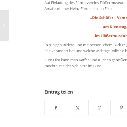
Auf Einladung des Fördervereins Flößermuseum L
Amateurfilmer Heinz Förder seinen Film
„Die Schäfer – Vom
Floßfahrt auf dem
am Dienstag, 
Lechstausee
im Flößermuseum
In ruhigen Bildern und mit persönlichem Blick zeig
Zeit verändert hat und welche wichtige Rolle sie he
Zum Film kann man Kaffee und Kuchen genießen. D
möchte, meldet sich bitte im Büro.
Eintrag teilen