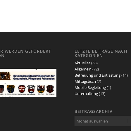
IR WERDEN GEFÖRDERT
LETZTE BEITRÄGE NACH
ON
KATEGORIEN
Aktuelles
(63)
Allgemein
(72)
Betreuung und Entlastung
(14)
Mittagstisch
(7)
Mobile Begleitung
(1)
Unterhaltung
(13)
BEITRAGSARCHIV