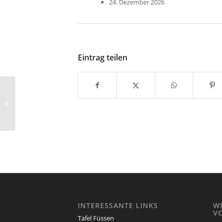
24. Dezember 2026
Eintrag teilen
Allerheiligen
INTERESSANTE LINKS
W
V
Tafel Füssen