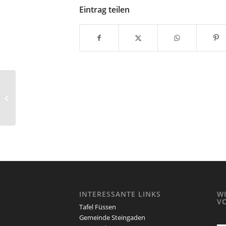
Eintrag teilen
Geselliges Mittagessen
60+
INTERESSANTE LINKS
W
V
Tafel Füssen
Gemeinde Steingaden