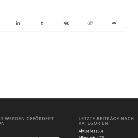
IR WERDEN GEFÖRDERT
LETZTE BEITRÄGE NACH
ON
KATEGORIEN
Aktuelles
(63)
Allgemein
(72)