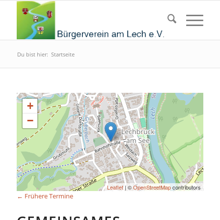
Du bist hier:
Startseite
+
−
Leaflet
| ©
OpenStreetMap
contributors
←
Frühere Termine