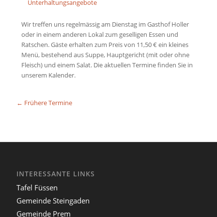
Unterhaltungsangebote
Wir treffen uns regelmässig am Dienstag im Gasthof Holler
oder in einem anderen Lokal zum geselligen Essen und
Ratschen. Gäste erhalten zum Preis von 11,50 € ein kleines
Menü, bestehend aus Suppe, Hauptgericht (mit oder ohne
Fleisch) und einem Salat. Die aktuellen Termine finden Sie in
unserem Kalender.
←
Frühere Termine
INTERESSANTE LINKS
Tafel Füssen
Gemeinde Steingaden
Gemeinde Prem