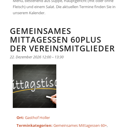
Menü, bestehend aus Suppe, Hauptgericht (mit oder ohne
Fleisch) und einem Salat. Die aktuellen Termine finden Sie in
unserem Kalender.
GEMEINSAMES
MITTAGESSEN 60PLUS
DER VEREINSMITGLIEDER
22. Dezember 2026 12:00
–
13:30
Ort:
Gasthof Holler
Terminkategorien:
Gemeinsames Mittagessen 60+
,