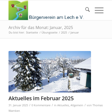
Archiv für das Monat: Januar, 2025
Du bist hier:
Startseite
/
Übungsseite
/
2025
/
Januar
Aktuelles im Februar 2025
/
/
/
31. Januar 2025
0 Kommentare
in
Aktuelles
,
Allgemein
von
Thomas
Warnken