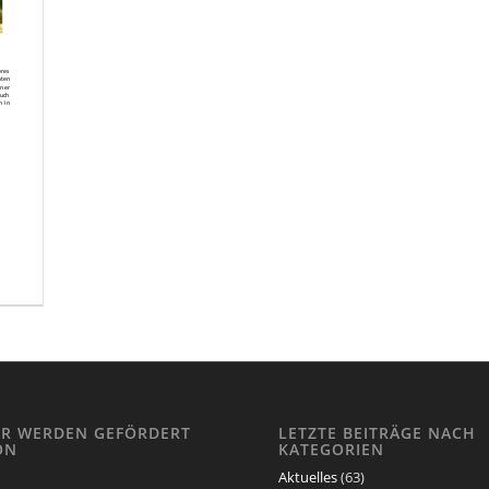
IR WERDEN GEFÖRDERT
LETZTE BEITRÄGE NACH
ON
KATEGORIEN
Aktuelles
(63)