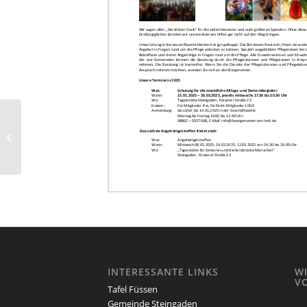
Aktuelles November
2024
INTERESSANTE LINKS
W
V
Tafel Füssen
Gemeinde Steingaden