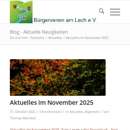
Blog - Aktuelle Neuigkeiten
Du bist hier:
Startseite
/
Aktuelles
/
Aktuelles im November 2025
Aktuelles im November 2025
/
/
/
31. Oktober 2025
0 Kommentare
in
Aktuelles
,
Allgemein
von
Thomas Warnken
Aktuelles im November 2025 Zum Lesen oder Download – hier